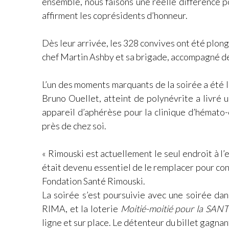
ensemble, nous faisons une réelle différence p
affirment les coprésidents d’honneur.
Dès leur arrivée, les 328 convives ont été plongé
chef Martin Ashby et sa brigade, accompagné de
L’un des moments marquants de la soirée a été l
Bruno Ouellet, atteint de polynévrite a livré un
appareil d’aphérèse pour la clinique d’hémato-
près de chez soi.
« Rimouski est actuellement le seul endroit à l’e
était devenu essentiel de le remplacer pour cont
Fondation Santé Rimouski.
La soirée s’est poursuivie avec une soirée dan
RIMA, et la loterie
Moitié-moitié pour la SAN
ligne et sur place. Le détenteur du billet gagna