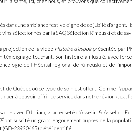
our la santé, ici, chez nous, et prouvons que collectiveme
s dans une ambiance festive digne de ce jubilé d’argent. Il
 vins sélectionnés par la SAQ Sélection Rimouski et de sav
a projection de la vidéo
Histoire d’espoir
présentée par PMI
 témoignage touchant. Son histoire a illustré, avec force, 
oncologie de l’Hôpital régional de Rimouski et de l’impo
st de Québec où ce type de soin est offert. Comme l’apparei
inuer à pouvoir offrir ce service dans notre région », expli
sante avec DJ Liam, gracieuseté d’Asselin & Asselin. En 
TÉ
ont suscité un grand engouement auprès de la populatio
nt (GD-23930465) a été identifié.