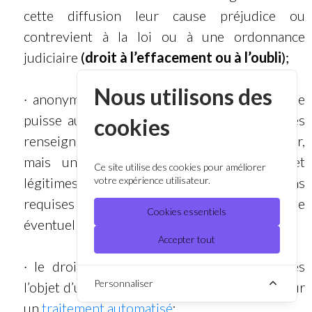
cette diffusion leur cause préjudice ou
contrevient à la loi ou à une ordonnance
judiciaire
(
droit à l’effacement ou à l’oubli
);
Nous utilisons des
· anonymisation : le fait que notre organisme
puisse au lieu de les détruire, anonymiser les
cookies
renseignements personnels pour les utiliser,
mais uniquement à des fins sérieuses et
Ce site utilise des cookies pour améliorer
légitimes (ex : conservation des informations
votre expérience utilisateur.
requises aux fins d’inspection fiscale
Cookies essentiels
éventuelle);
Accepter tout
· le droit d’être informé lorsque vous faites
Personnaliser
l’objet d’une décision fondée exclusivement sur
un
traitement automatisé
;