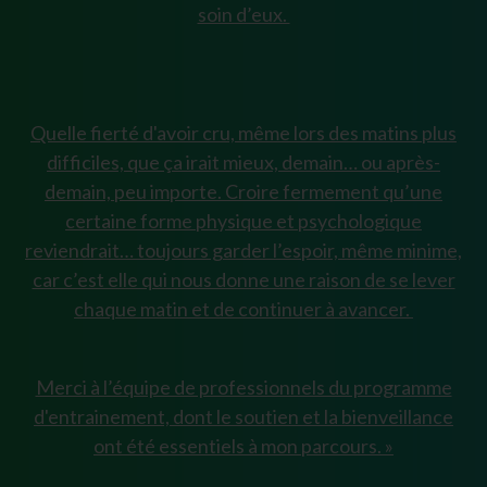
soin d’eux.
Quelle fierté d'avoir cru, même lors des matins plus
difficiles, que ça irait mieux, demain… ou après-
demain, peu importe. Croire fermement qu’une
certaine forme physique et psychologique
reviendrait… toujours garder l’espoir, même minime,
car c’est elle qui nous donne une raison de se lever
chaque matin et de continuer à avancer.
Merci à l’équipe de professionnels du programme
d'entrainement, dont le soutien et la bienveillance
ont été essentiels à mon parcours. »